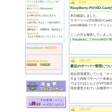
ワインもさぞ楽しいでしょうね！
未分類
2004/10/23
RaspBerry-PiのSD-
私のパソコン(Muramasa)
2004/10/19
本日確認しました。
あの時の自分に出会えるかも．．．
2004/10/18
ラズベリーのOS用SD-Ca
お肌の弱い方は１～２回の使用で、
mmcblk0p6パーティー
2004/10/17
感動食品！ 有機野菜、無添加など
2004/10/18
ここの方も報告していまし
【まるで塗装のようなメタリックな
[ Raspbianにてmmcblk0が
4403470
大福な日記
最近のサーバー管理につ
現在管理運営している「サ
今まで内部でサーバー本体を
ではそのほとんどがVPS形
現在運営されている物理サ
大福な日記