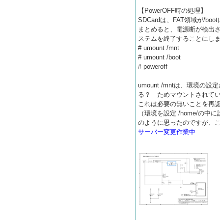
【PowerOFF時の処理】
SDCardは、FAT領域が/boo
まとめると、電源断が検出
ステムを終了することにし
# umount /mnt
# umount /boot
# poweroff
umount /mntは、環境の
る？ ためマウントされて
これは必要の無いことを再
（環境を設定 /home/
のように思ったのですが、こ
サーバー変更作業中