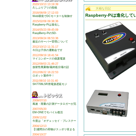
2020/10/13 13:19:39
久しぶりブリの投稿
大福な日記
2016/06/09 17:12:03
Raspberry-Piは進化し
Web環境でDCモーターを制御す
2015/02/09 09:38:36
Raspberry-Piは進化し
2014/05/23 09:45:09
RaspBerry-PiのSD-
2013/09/24 06:53:36
最近のサーバー管理について
2012/10/13 11:31:17
今日は子供の運動会です
2012/09/19 18:41:54
マイコンボードの保護電源
2012/09/03 21:46:27
放射性廃棄物/最終処分場の話
2012/06/22 16:22:53
ロボット製作中！
2011/08/10 10:31:40
SH7706LSR用電源遅延モジ
2009/07/10
風速・雨量の計測データロガーが完
2007/05/20
EM-ONEでモバイル復活
2006/11/02
今度は「オデェッセイ・プレステー
2004/12/13
【1週間分の荷物がスッポリ収まる
2004/10/27