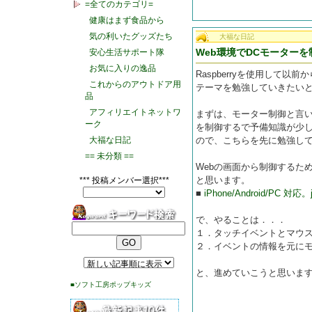
=全てのカテゴリ=
健康はまず食品から
気の利いたグッズたち
大福な日記
Web環境でDCモーターを
安心生活サポート隊
お気に入りの逸品
Raspberryを使用して
これからのアウトドア用
テーマを勉強していきたい
品
アフィリエイトネットワ
まずは、モーター制御と言
ーク
を制御するで予備知識が少し
大福な日記
ので、こちらを先に勉強し
== 未分類 ==
Webの画面から制御するた
と思います。
*** 投稿メンバー選択***
■
iPhone/Android/PC 
で、やることは．．．
１．タッチイベントとマウ
２．イベントの情報を元に
と、進めていこうと思いま
■ソフト工房ポップキッズ