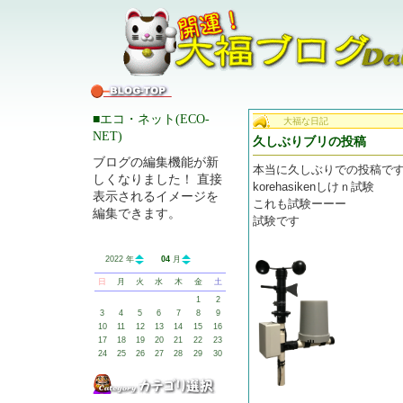
■エコ・ネット(ECO-
大福な日記
NET)
久しぶりブリの投稿
ブログの編集機能が新
本当に久しぶりでの投稿で
しくなりました！ 直接
korehasikenしけｎ試験
表示されるイメージを
これも試験ーーー
編集できます。
試験です
2022 年
04
月
日
月
火
水
木
金
土
1
2
3
4
5
6
7
8
9
10
11
12
13
14
15
16
17
18
19
20
21
22
23
24
25
26
27
28
29
30