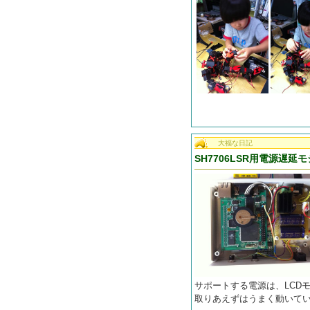
大福な日記
SH7706LSR用電源遅
サポートする電源は、LCD
取りあえずはうまく動いて