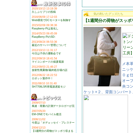
2020/10/13 13:19:39
久しぶりブリの投稿
気の利いたグッズたち
2016/06/09 17:12:03
【1週間分の荷物がスッポ
Web環境でDCモーターを制御す
2015/02/09 09:38:36
Raspberry-Piは進化し
2014/05/23 09:45:09
RaspBerry-PiのSD-
2013/09/24 06:53:36
最近のサーバー管理について
2012/10/13 11:31:17
今日は子供の運動会です
2012/09/19 18:41:54
マイコンボードの保護電源
メ本
2012/09/03 21:46:27
ニッ
放射性廃棄物/最終処分場の話
０ｇ
2012/06/22 16:22:53
ロボット製作中！
オー
2011/08/10 10:31:40
央コ
SH7706LSR用電源遅延モジ
ケット×２、背面コンパー
2009/07/10
風速・雨量の計測データロガーが完
2007/05/20
EM-ONEでモバイル復活
2006/11/02
今度は「オデェッセイ・プレステー
2004/12/13
【1週間分の荷物がスッポリ収まる