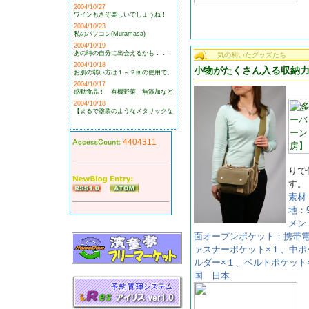
2004/10/27
ワインもさぞ楽しいでしょうね！
2004/10/23
私のパソコン(Muramasa)
2004/10/19
あの時の自分に出会えるかも．．．
気の利いたグッズたち
2004/10/18
小物がたくさん入る収納
お肌の弱い方は１～２回の使用で、
2004/10/17
感動食品！ 有機野菜、無添加など
2004/10/18
【まるで塗装のようなメタリックな
4404311
りで
す。
素材
地：
メン
面オープンポケット：携帯電
ァスナーポケット×１、中ポ
ルダー×１、ベルトポケッ
国 日本