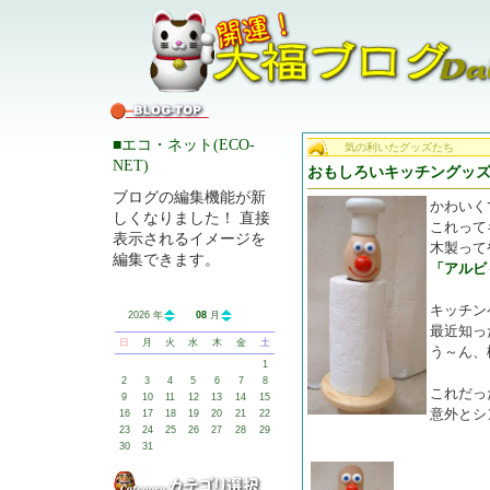
■エコ・ネット(ECO-
気の利いたグッズたち
NET)
おもしろいキッチングッ
ブログの編集機能が新
かわいく
しくなりました！ 直接
これって
表示されるイメージを
木製って
編集できます。
「アルビ
キッチン
2026 年
08
月
最近知っ
日
月
火
水
木
金
土
う～ん、
1
2
3
4
5
6
7
8
これだっ
9
10
11
12
13
14
15
意外とシ
16
17
18
19
20
21
22
23
24
25
26
27
28
29
30
31