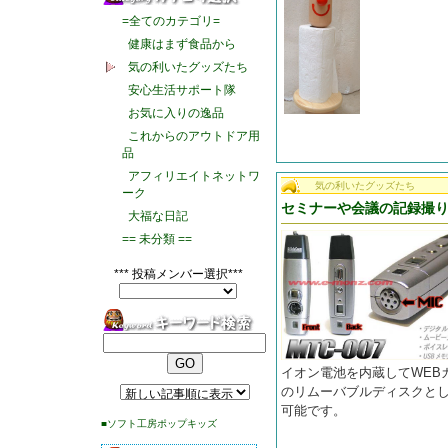
=全てのカテゴリ=
健康はまず食品から
気の利いたグッズたち
安心生活サポート隊
お気に入りの逸品
これからのアウトドア用
品
アフィリエイトネットワ
気の利いたグッズたち
ーク
セミナーや会議の記録撮
大福な日記
== 未分類 ==
*** 投稿メンバー選択***
イオン電池を内蔵してWEB
のリムーバブルディスクとし
可能です。
■ソフト工房ポップキッズ