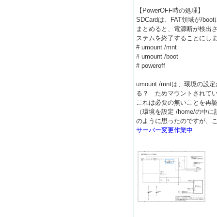
【PowerOFF時の処理】
SDCardは、FAT領域が/boo
まとめると、電源断が検出
ステムを終了することにし
# umount /mnt
# umount /boot
# poweroff
umount /mntは、環境の
る？ ためマウントされて
これは必要の無いことを再
（環境を設定 /home/
のように思ったのですが、こ
サーバー変更作業中