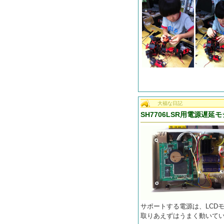
大福な日記
SH7706LSR用電源遅
サポートする電源は、LCD
取りあえずはうまく動いて