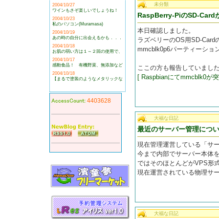
未分類
2004/10/27
ワインもさぞ楽しいでしょうね！
RaspBerry-PiのSD-
2004/10/23
私のパソコン(Muramasa)
本日確認しました。
2004/10/19
あの時の自分に出会えるかも．．．
ラズベリーのOS用SD-Ca
2004/10/18
mmcblk0p6パーティー
お肌の弱い方は１～２回の使用で、
2004/10/17
感動食品！ 有機野菜、無添加など
ここの方も報告していまし
2004/10/18
[ Raspbianにてmmcblk0が
【まるで塗装のようなメタリックな
4403628
大福な日記
最近のサーバー管理につ
現在管理運営している「サ
今まで内部でサーバー本体を
ではそのほとんどがVPS形
現在運営されている物理サ
大福な日記