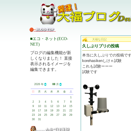
■エコ・ネット(ECO-
大福な日記
NET)
久しぶりブリの投稿
ブログの編集機能が新
本当に久しぶりでの投稿で
しくなりました！ 直接
korehasikenしけｎ試験
表示されるイメージを
これも試験ーーー
編集できます。
試験です
2026 年
08
月
日
月
火
水
木
金
土
1
2
3
4
5
6
7
8
9
10
11
12
13
14
15
16
17
18
19
20
21
22
23
24
25
26
27
28
29
30
31