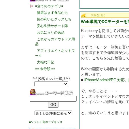
=全てのカテゴリ=
健康はまず食品から
大福な日記
気の利いたグッズたち
Web環境でDCモーターを
安心生活サポート隊
Raspberryを使用して
お気に入りの逸品
テーマを勉強していきたい
これからのアウトドア用
品
まずは、モーター制御と言
アフィリエイトネットワ
を制御するで予備知識が少し
ーク
ので、こちらを先に勉強し
大福な日記
== 未分類 ==
Webの画面から制御するた
と思います。
*** 投稿メンバー選択***
■
iPhone/Android/PC 
で、やることは．．．
１．タッチイベントとマウ
２．イベントの情報を元に
と、進めていこうと思いま
■ソフト工房ポップキッズ