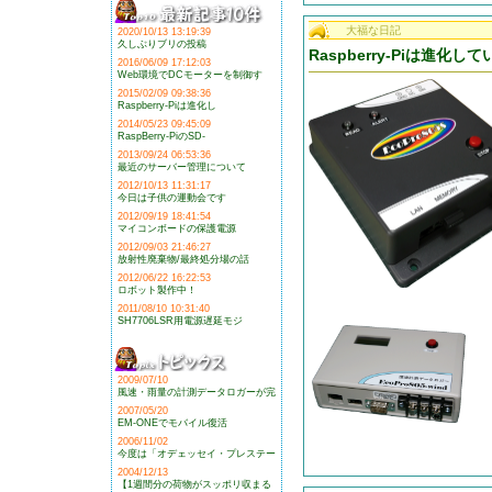
大福な日記
2020/10/13 13:19:39
久しぶりブリの投稿
Raspberry-Piは進化し
2016/06/09 17:12:03
Web環境でDCモーターを制御す
2015/02/09 09:38:36
Raspberry-Piは進化し
2014/05/23 09:45:09
RaspBerry-PiのSD-
2013/09/24 06:53:36
最近のサーバー管理について
2012/10/13 11:31:17
今日は子供の運動会です
2012/09/19 18:41:54
マイコンボードの保護電源
2012/09/03 21:46:27
放射性廃棄物/最終処分場の話
2012/06/22 16:22:53
ロボット製作中！
2011/08/10 10:31:40
SH7706LSR用電源遅延モジ
2009/07/10
風速・雨量の計測データロガーが完
2007/05/20
EM-ONEでモバイル復活
2006/11/02
今度は「オデェッセイ・プレステー
2004/12/13
【1週間分の荷物がスッポリ収まる