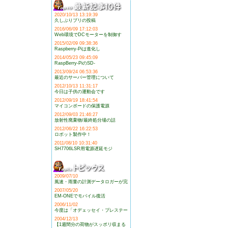
2020/10/13 13:19:39
久しぶりブリの投稿
2016/06/09 17:12:03
Web環境でDCモーターを制御す
2015/02/09 09:38:36
Raspberry-Piは進化し
2014/05/23 09:45:09
RaspBerry-PiのSD-
2013/09/24 06:53:36
最近のサーバー管理について
2012/10/13 11:31:17
今日は子供の運動会です
2012/09/19 18:41:54
マイコンボードの保護電源
2012/09/03 21:46:27
放射性廃棄物/最終処分場の話
2012/06/22 16:22:53
ロボット製作中！
2011/08/10 10:31:40
SH7706LSR用電源遅延モジ
2009/07/10
風速・雨量の計測データロガーが完
2007/05/20
EM-ONEでモバイル復活
2006/11/02
今度は「オデェッセイ・プレステー
2004/12/13
【1週間分の荷物がスッポリ収まる