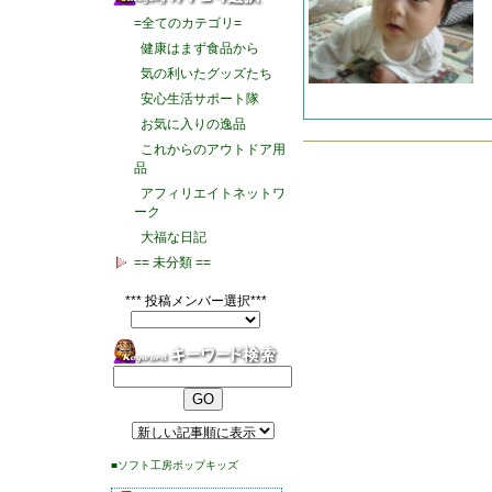
=全てのカテゴリ=
健康はまず食品から
気の利いたグッズたち
安心生活サポート隊
お気に入りの逸品
これからのアウトドア用
品
アフィリエイトネットワ
ーク
大福な日記
== 未分類 ==
*** 投稿メンバー選択***
■ソフト工房ポップキッズ