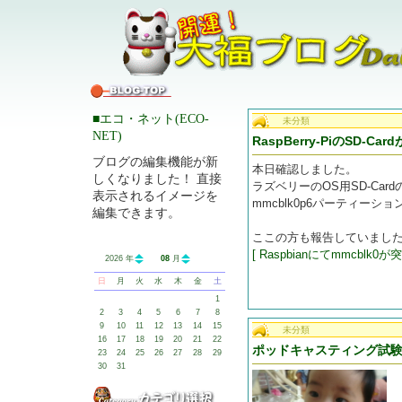
■エコ・ネット(ECO-
未分類
NET)
RaspBerry-PiのSD-
ブログの編集機能が新
本日確認しました。
しくなりました！ 直接
ラズベリーのOS用SD-Ca
表示されるイメージを
mmcblk0p6パーティー
編集できます。
ここの方も報告していまし
[ Raspbianにてmmcblk0が
2026 年
08
月
日
月
火
水
木
金
土
1
2
3
4
5
6
7
8
9
10
11
12
13
14
15
未分類
16
17
18
19
20
21
22
ポッドキャスティング試
23
24
25
26
27
28
29
30
31