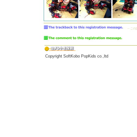
-- こ
Copyright SoftKobo PopKids co.,ltd