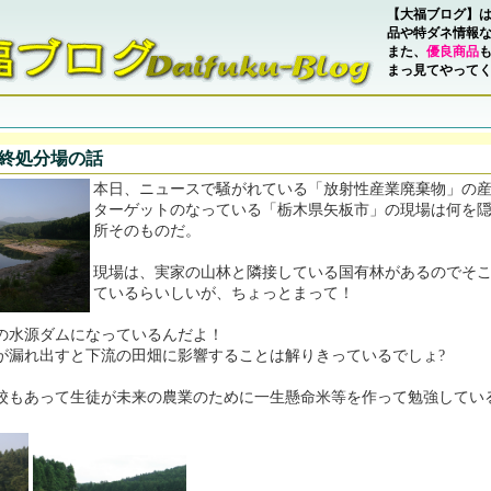
【大福ブログ】
品や特ダネ情報
また、
優良商品
まっ見てやって
最終処分場の話
本日、ニュースで騒がれている「放射性産業廃棄物」の
ターゲットのなっている「栃木県矢板市」の現場は何を
所そのものだ。
現場は、実家の山林と隣接している国有林があるのでそ
ているらいしいが、ちょっとまって！
の水源ダムになっているんだよ！
が漏れ出すと下流の田畑に影響することは解りきっているでしょ?
校もあって生徒が未来の農業のために一生懸命米等を作って勉強してい