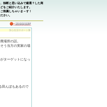
は、独断と思い込みで厳選？した商
などをご紹介いたします。
もご推薦しちゃいま～す！
ください。
安心生活サポート隊
産廃場所の話。
隠そう当方の実家の場
こがターゲットになっ
る田んぼもあるので