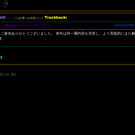
-- この記事への外部リンク:
」ご参加ありがとうございました
[ WorksBLO
にご参加ありがとうございました。 来年は尚一層内容を充実し、より実践的にまた
s co.,ltd