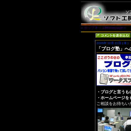
ソ
= ポップキッズHomepage =
2005年 12月 21日 ( 水 )
「ブログ塾」へ
・ブログと言うも
・ホームページを
ご相談をお待ちい