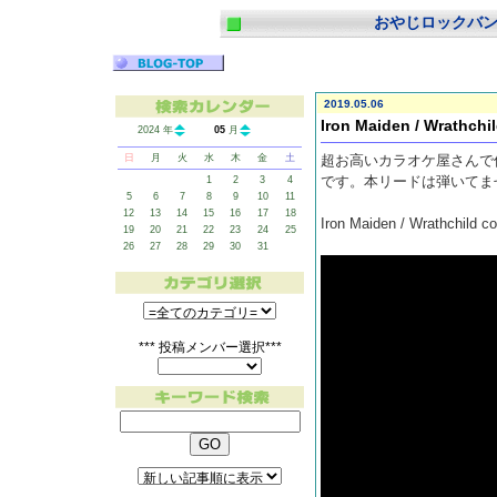
おやじロックバ
2019.05.06
Iron Maiden / Wrathchi
2024 年
05
月
日
月
火
水
木
金
土
超お高いカラオケ屋さんで
です。本リードは弾いてま
1
2
3
4
5
6
7
8
9
10
11
12
13
14
15
16
17
18
Iron Maiden / Wrathchild c
19
20
21
22
23
24
25
26
27
28
29
30
31
*** 投稿メンバー選択***