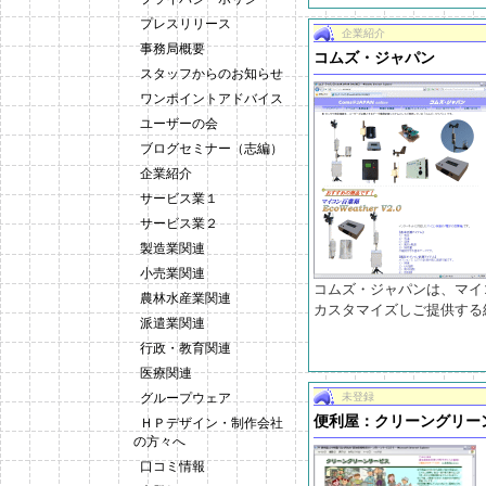
プレスリリース
企業紹介
事務局概要
コムズ・ジャパン
スタッフからのお知らせ
ワンポイントアドバイス
ユーザーの会
ブログセミナー（志編）
企業紹介
サービス業１
サービス業２
製造業関連
小売業関連
コムズ・ジャパンは、マイ
農林水産業関連
カスタマイズしご提供する
派遣業関連
行政・教育関連
医療関連
グループウェア
未登録
便利屋：クリーングリー
ＨＰデザイン・制作会社
の方々へ
口コミ情報