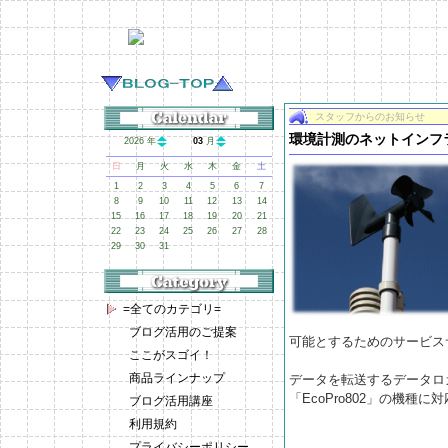
スタッフからのお知らせ
環境計測のネットインフラ
2026 年
03
月
日
月
火
水
木
金
土
1
2
3
4
5
6
7
8
9
10
11
12
13
14
15
16
17
18
19
20
21
22
23
24
25
26
27
28
29
30
31
=全てのカテゴリ=
ブログ活用のご提案
可能とするためのサービス
ここがスゴイ！
商品ラインナップ
データを転送するデータロガ
「EcoPro802」の機種
ブログ活用講座
利用規約
プライバシーポリシー