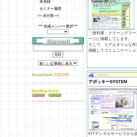
未登録
セミナー履歴
== 未分類 ==
*** 投稿メンバー選択***
「便利屋：クリーングリー
ージに掲載してします。
そこで、リアルタイムな作
掲載してコミュニケーショ
3233395
企業紹介
アポッキーSYSTEM
KITデンタルサービスから提