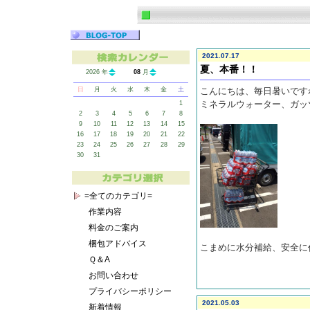
2021.07.17
夏、本番！！
2026 年
08
月
日
月
火
水
木
金
土
こんにちは、毎日暑いです
ミネラルウォーター、ガッ
1
2
3
4
5
6
7
8
9
10
11
12
13
14
15
16
17
18
19
20
21
22
23
24
25
26
27
28
29
30
31
=全てのカテゴリ=
作業内容
料金のご案内
梱包アドバイス
こまめに水分補給、安全に作
Ｑ＆A
お問い合わせ
プライバシーポリシー
2021.05.03
新着情報