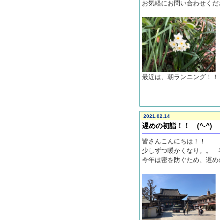
お気軽にお問い合わせくだ
最近は、朝ランニング！！
2021.02.14
遅めの初詣！！ (^-^)
皆さんこんにちは！！
少しずつ暖かくなり。。 
今年は密を防ぐため、遅め