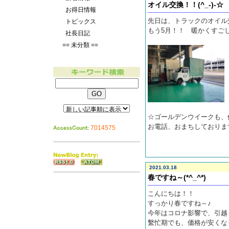
オイル交換！！(^_-)-☆
お得日情報
先日は、トラックのオイル
トピックス
もう5月！！ 暖かくすご
社長日記
== 未分類 ==
☆ゴールデンウイークも
お電話、おまちしておりま
7014575
2021.03.18
春ですね～(*^_^*)
こんにちは！！
すっかり春ですね～♪
今年はコロナ影響で、引越
繫忙期でも、価格が安くなって