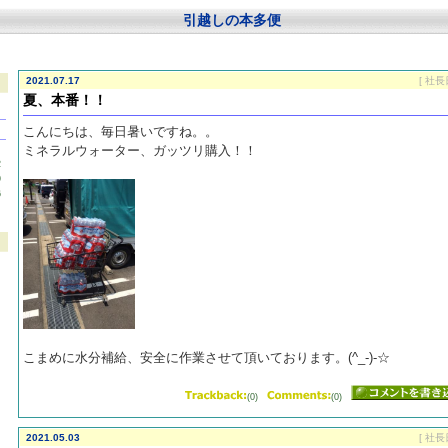
引越しの本多便
2021.07.17
[ 社長
夏、本番！！
こんにちは、毎日暑いですね。。
ミネラルウォーター、ガッツリ購入！！
2
9
6
こまめに水分補給、安全に作業させて頂いております。(^_-)-☆
(0)
(0)
2021.05.03
[ 社長