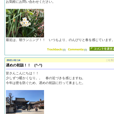
お気軽にお問い合わせください。
最近は、朝ランニング！！ いつもより、のんびりと春を感じています
(0)
(0)
2021.02.14
[ 社長
遅めの初詣！！ (^-^)
皆さんこんにちは！！
少しずつ暖かくなり。。 春の近づきを感じますね。
今年は密を防ぐため、遅めの初詣に行って来ました。