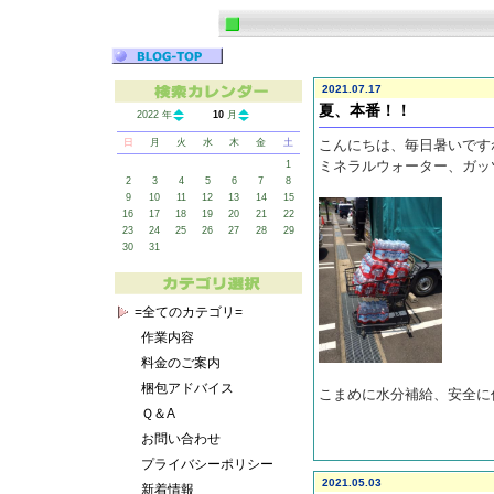
2021.07.17
夏、本番！！
2022 年
10
月
日
月
火
水
木
金
土
こんにちは、毎日暑いです
ミネラルウォーター、ガッ
1
2
3
4
5
6
7
8
9
10
11
12
13
14
15
16
17
18
19
20
21
22
23
24
25
26
27
28
29
30
31
=全てのカテゴリ=
作業内容
料金のご案内
梱包アドバイス
こまめに水分補給、安全に作
Ｑ＆A
お問い合わせ
プライバシーポリシー
2021.05.03
新着情報