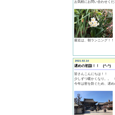
お気軽にお問い合わせくだ
最近は、朝ランニング！！
2021.02.14
遅めの初詣！！ (^-^)
皆さんこんにちは！！
少しずつ暖かくなり。。 
今年は密を防ぐため、遅め