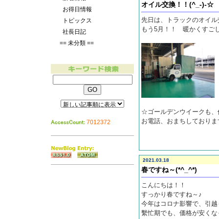
オイル交換！！(^_-)-☆
お得日情報
先日は、トラックのオイル
トピックス
もう5月！！ 暖かくすご
社長日記
== 未分類 ==
☆ゴールデンウイークも
お電話、おまちしておりま
7012372
2021.03.18
春ですね～(*^_^*)
こんにちは！！
すっかり春ですね～♪
今年はコロナ影響で、引越
繫忙期でも、価格が安くなって