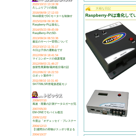
2020/10/13 13:19:39
久しぶりブリの投稿
大福な日記
2016/06/09 17:12:03
Raspberry-Piは進化し
Web環境でDCモーターを制御す
2015/02/09 09:38:36
Raspberry-Piは進化し
2014/05/23 09:45:09
RaspBerry-PiのSD-
2013/09/24 06:53:36
最近のサーバー管理について
2012/10/13 11:31:17
今日は子供の運動会です
2012/09/19 18:41:54
マイコンボードの保護電源
2012/09/03 21:46:27
放射性廃棄物/最終処分場の話
2012/06/22 16:22:53
ロボット製作中！
2011/08/10 10:31:40
SH7706LSR用電源遅延モジ
2009/07/10
風速・雨量の計測データロガーが完
2007/05/20
EM-ONEでモバイル復活
2006/11/02
今度は「オデェッセイ・プレステー
2004/12/13
【1週間分の荷物がスッポリ収まる
2004/10/27