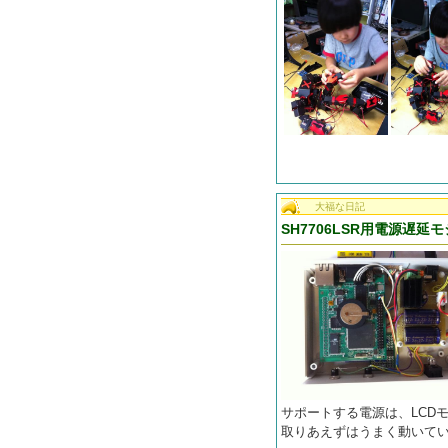
大福な日記
SH7706LSR用電源遅
サポートする電源は、LCD
取りあえずはうまく動いて