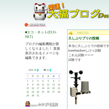
■エコ・ネット(ECO-
大福な日記
NET)
久しぶりブリの投稿
ブログの編集機能が新
本当に久しぶりでの投稿で
しくなりました！ 直接
korehasikenしけｎ試験
表示されるイメージを
これも試験ーーー
編集できます。
試験です
2022 年
05
月
日
月
火
水
木
金
土
1
2
3
4
5
6
7
8
9
10
11
12
13
14
15
16
17
18
19
20
21
22
23
24
25
26
27
28
29
30
31