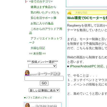
=全てのカテゴリ=
健康はまず食品から
気の利いたグッズたち
大福な日記
Web環境でDCモーターを
安心生活サポート隊
お気に入りの逸品
Raspberryを使用して
これからのアウトドア用
テーマを勉強していきたい
品
アフィリエイトネットワ
まずは、モーター制御と言
ーク
を制御するで予備知識が少し
大福な日記
ので、こちらを先に勉強し
== 未分類 ==
Webの画面から制御するた
と思います。
*** 投稿メンバー選択***
■
iPhone/Android/PC 
で、やることは．．．
１．タッチイベントとマウ
２．イベントの情報を元に
と、進めていこうと思いま
■ソフト工房ポップキッズ