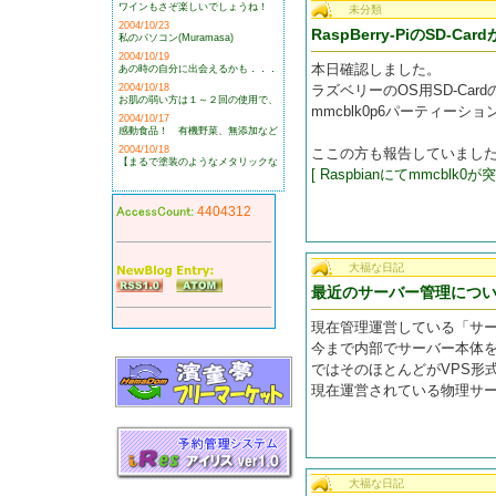
ワインもさぞ楽しいでしょうね！
未分類
2004/10/23
RaspBerry-PiのSD-
私のパソコン(Muramasa)
2004/10/19
本日確認しました。
あの時の自分に出会えるかも．．．
2004/10/18
ラズベリーのOS用SD-Ca
お肌の弱い方は１～２回の使用で、
mmcblk0p6パーティー
2004/10/17
感動食品！ 有機野菜、無添加など
2004/10/18
ここの方も報告していまし
【まるで塗装のようなメタリックな
[ Raspbianにてmmcblk0が
4404312
大福な日記
最近のサーバー管理につ
現在管理運営している「サ
今まで内部でサーバー本体を
ではそのほとんどがVPS形
現在運営されている物理サ
大福な日記