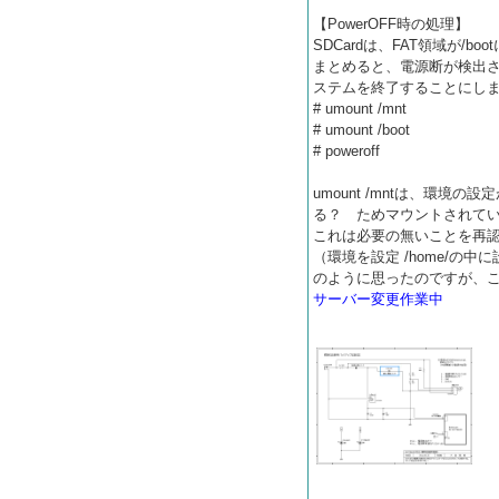
【PowerOFF時の処理】
SDCardは、FAT領域が/boo
まとめると、電源断が検出
ステムを終了することにし
# umount /mnt
# umount /boot
# poweroff
umount /mntは、環境の
る？ ためマウントされて
これは必要の無いことを再
（環境を設定 /home/
のように思ったのですが、こ
サーバー変更作業中