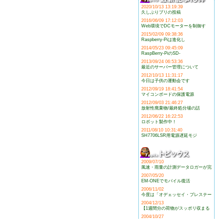
2020/10/13 13:19:39
久しぶりブリの投稿
2016/06/09 17:12:03
Web環境でDCモーターを制御す
2015/02/09 09:38:36
Raspberry-Piは進化し
2014/05/23 09:45:09
RaspBerry-PiのSD-
2013/09/24 06:53:36
最近のサーバー管理について
2012/10/13 11:31:17
今日は子供の運動会です
2012/09/19 18:41:54
マイコンボードの保護電源
2012/09/03 21:46:27
放射性廃棄物/最終処分場の話
2012/06/22 16:22:53
ロボット製作中！
2011/08/10 10:31:40
SH7706LSR用電源遅延モジ
2009/07/10
風速・雨量の計測データロガーが完
2007/05/20
EM-ONEでモバイル復活
2006/11/02
今度は「オデェッセイ・プレステー
2004/12/13
【1週間分の荷物がスッポリ収まる
2004/10/27