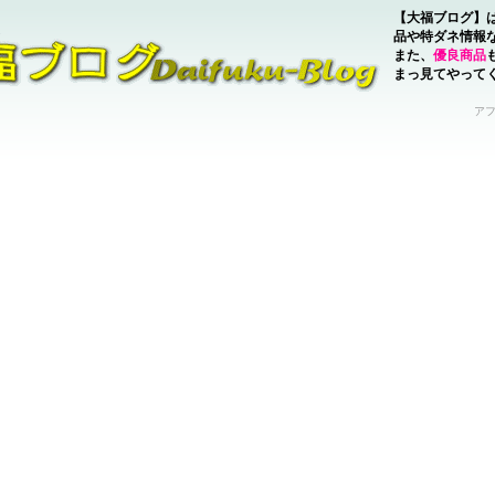
【大福ブログ】
品や特ダネ情報
また、
優良商品
まっ見てやって
ア