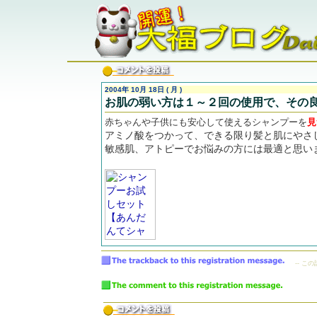
2004年 10月 18日 ( 月 )
お肌の弱い方は１～２回の使用で、その
赤ちゃんや子供にも安心して使えるシャンプーを
見
アミノ酸をつかって、できる限り髪と肌にやさ
敏感肌、アトピーでお悩みの方には最適と思い
-- こ