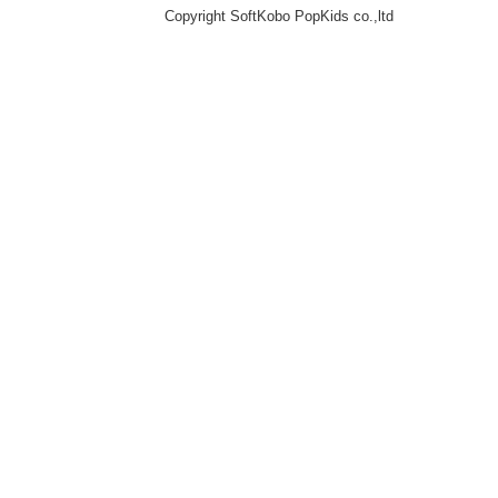
Copyright SoftKobo PopKids co.,ltd