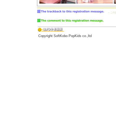
-- こ
Copyright SoftKobo PopKids co.,ltd