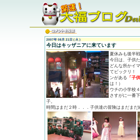
2007年 08月 21日 ( 火 )
今日はキッザニアに来ています
夏休みも後半
今日は、子供
どんな所かイ
てビックリ！
ンがある
「子
は！）
ウチの小学校
さすがに一番下
子。
時間はまだ２時．．．子供達の冒険はまだまだ